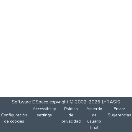
Software DSpace
copyright © 2002-2026
LYRASIS
Accessibility
Política
Acuerdo
Enviar
Configuración
settings
de
de
Sugerencias
de cookies
privacidad
usuario
final