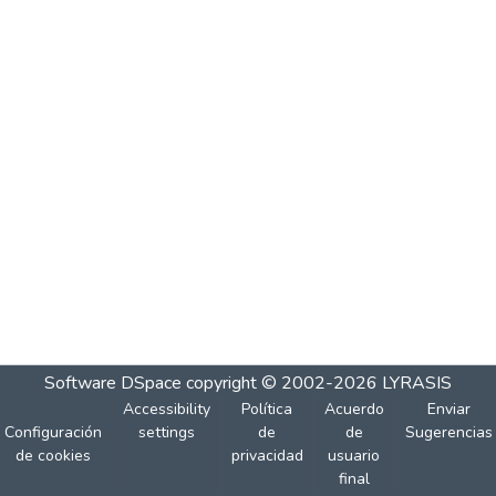
Software DSpace
copyright © 2002-2026
LYRASIS
Accessibility
Política
Acuerdo
Enviar
Configuración
settings
de
de
Sugerencias
de cookies
privacidad
usuario
final