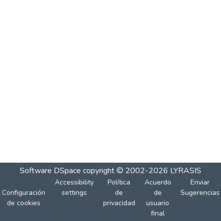
Software DSpace
copyright © 2002-2026
LYRASIS
Accessibility
Política
Acuerdo
Enviar
Configuración
settings
de
de
Sugerencias
de cookies
privacidad
usuario
final