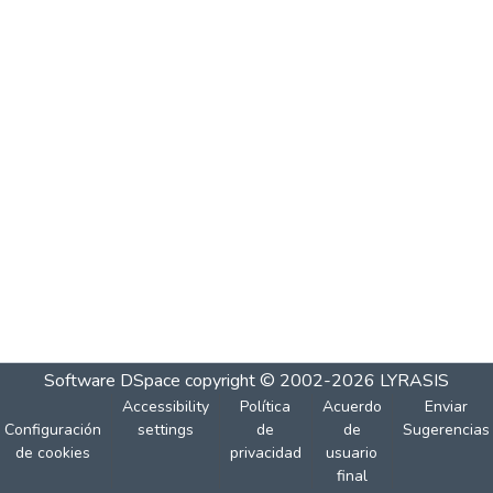
Software DSpace
copyright © 2002-2026
LYRASIS
Accessibility
Política
Acuerdo
Enviar
Configuración
settings
de
de
Sugerencias
de cookies
privacidad
usuario
final