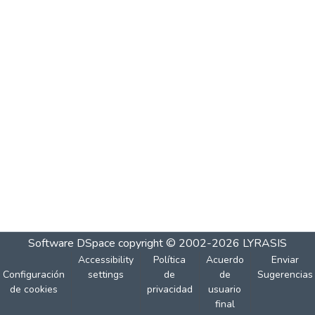
Software DSpace
copyright © 2002-2026
LYRASIS
Accessibility
Política
Acuerdo
Enviar
Configuración
settings
de
de
Sugerencias
de cookies
privacidad
usuario
final