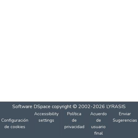
Software DSpace
copyright © 2002-2026
LYRASIS
Accessibility
Política
Acuerdo
Enviar
Configuración
settings
de
de
Sugerencias
de cookies
privacidad
usuario
final