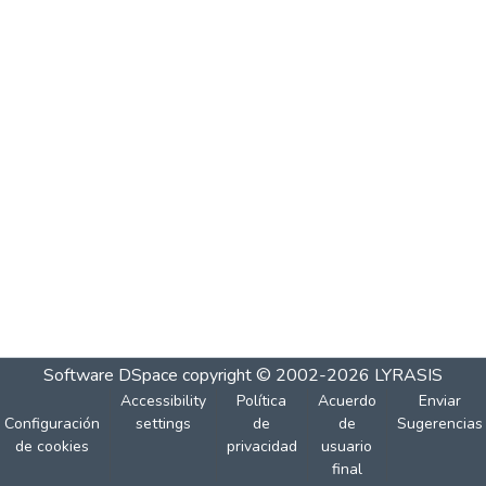
Software DSpace
copyright © 2002-2026
LYRASIS
Accessibility
Política
Acuerdo
Enviar
Configuración
settings
de
de
Sugerencias
de cookies
privacidad
usuario
final