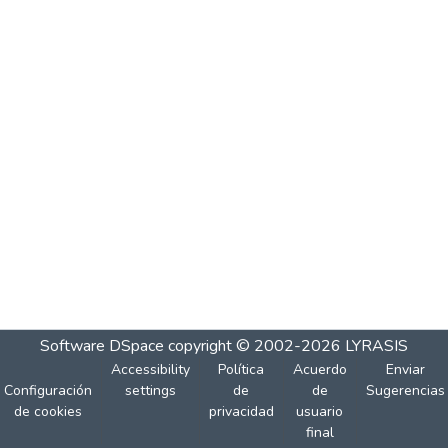
Software DSpace
copyright © 2002-2026
LYRASIS
Accessibility
Política
Acuerdo
Enviar
Configuración
settings
de
de
Sugerencias
de cookies
privacidad
usuario
final