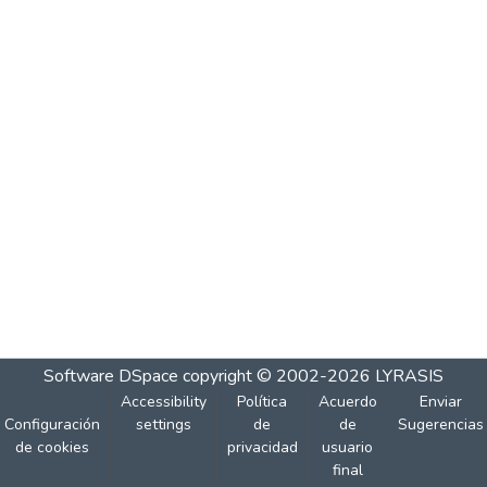
Software DSpace
copyright © 2002-2026
LYRASIS
Accessibility
Política
Acuerdo
Enviar
Configuración
settings
de
de
Sugerencias
de cookies
privacidad
usuario
final