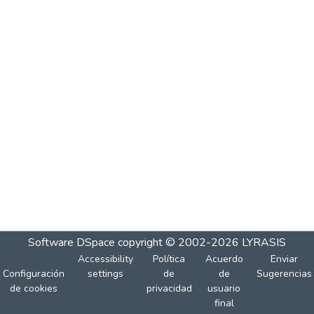
Software DSpace
copyright © 2002-2026
LYRASIS
Accessibility
Política
Acuerdo
Enviar
Configuración
settings
de
de
Sugerencias
de cookies
privacidad
usuario
final