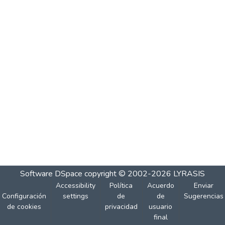
Software DSpace
copyright © 2002-2026
LYRASIS
Accessibility
Política
Acuerdo
Enviar
Configuración
settings
de
de
Sugerencias
de cookies
privacidad
usuario
final