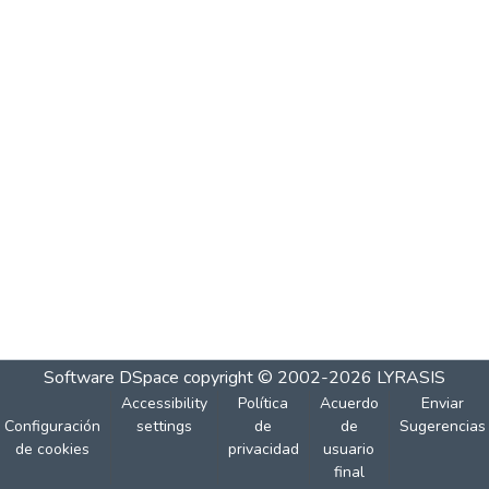
Software DSpace
copyright © 2002-2026
LYRASIS
Accessibility
Política
Acuerdo
Enviar
Configuración
settings
de
de
Sugerencias
de cookies
privacidad
usuario
final