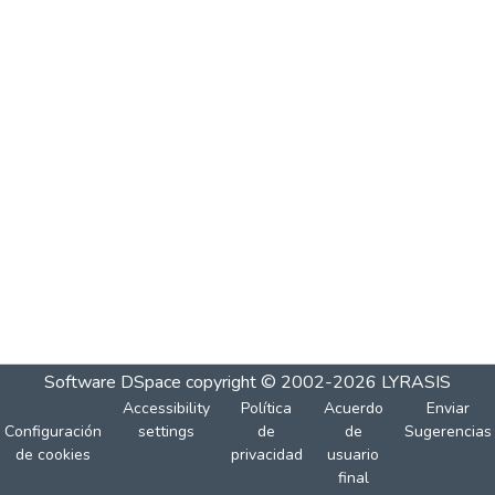
Software DSpace
copyright © 2002-2026
LYRASIS
Accessibility
Política
Acuerdo
Enviar
Configuración
settings
de
de
Sugerencias
de cookies
privacidad
usuario
final