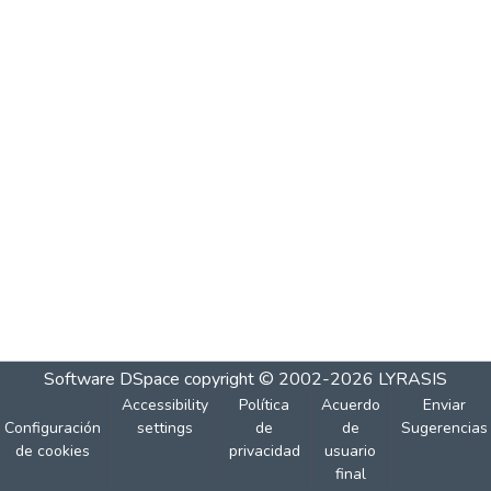
Software DSpace
copyright © 2002-2026
LYRASIS
Accessibility
Política
Acuerdo
Enviar
Configuración
settings
de
de
Sugerencias
de cookies
privacidad
usuario
final