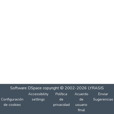
Software DSpace
copyright © 2002-2026
LYRASIS
Accessibility
Política
Acuerdo
Enviar
Configuración
settings
de
de
Sugerencias
de cookies
privacidad
usuario
final