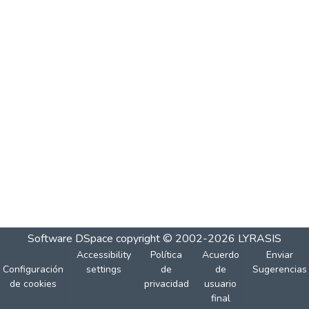
Software DSpace
copyright © 2002-2026
LYRASIS
Accessibility
Política
Acuerdo
Enviar
Configuración
settings
de
de
Sugerencias
de cookies
privacidad
usuario
final