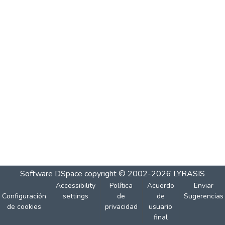
Software DSpace
copyright © 2002-2026
LYRASIS
Accessibility
Política
Acuerdo
Enviar
Configuración
settings
de
de
Sugerencias
de cookies
privacidad
usuario
final