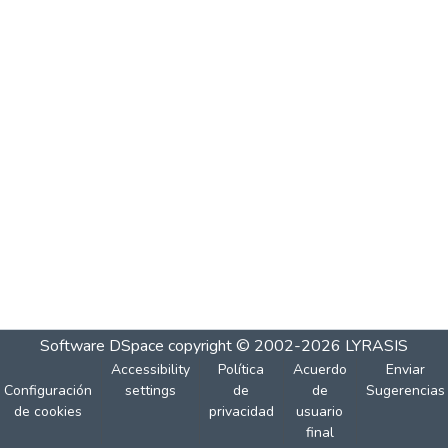
Software DSpace
copyright © 2002-2026
LYRASIS
Accessibility
Política
Acuerdo
Enviar
Configuración
settings
de
de
Sugerencias
de cookies
privacidad
usuario
final