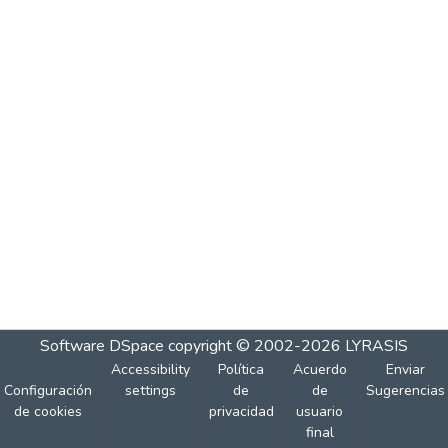
Software DSpace
copyright © 2002-2026
LYRASIS
Accessibility
Política
Acuerdo
Enviar
Configuración
settings
de
de
Sugerencias
de cookies
privacidad
usuario
final