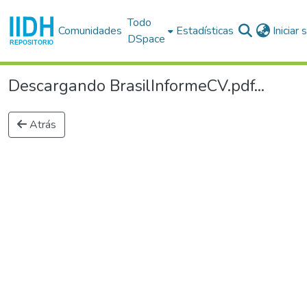
Todo
Comunidades
Estadísticas
Iniciar
DSpace
Descargando BrasilInformeCV.pdf...
Atrás