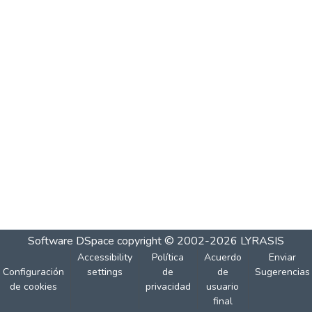
Software DSpace
copyright © 2002-2026
LYRASIS
Accessibility
Política
Acuerdo
Enviar
Configuración
settings
de
de
Sugerencias
de cookies
privacidad
usuario
final