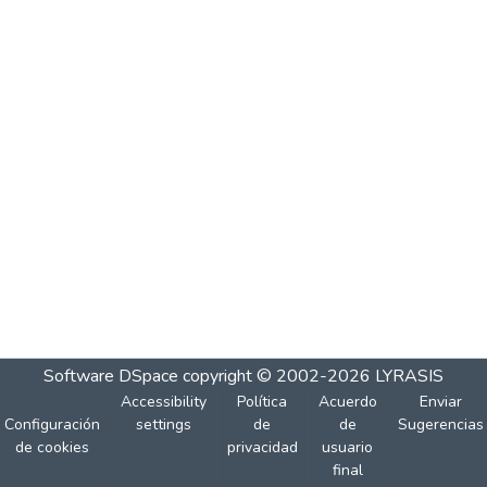
Software DSpace
copyright © 2002-2026
LYRASIS
Accessibility
Política
Acuerdo
Enviar
Configuración
settings
de
de
Sugerencias
de cookies
privacidad
usuario
final