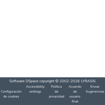
Software DSpace
copyright © 2002-2026
LYRASIS
Accessibility
Política
Acuerdo
Enviar
Configuración
settings
de
de
Sugerencias
de cookies
privacidad
usuario
final