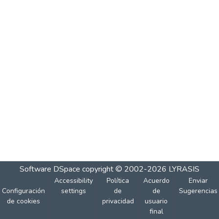
Software DSpace
copyright © 2002-2026
LYRASIS
Accessibility
Política
Acuerdo
Enviar
Configuración
settings
de
de
Sugerencias
de cookies
privacidad
usuario
final