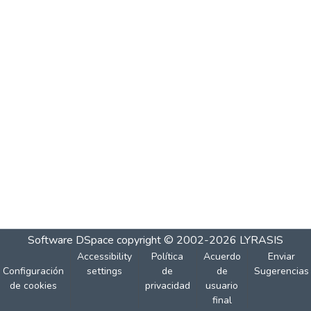
Software DSpace
copyright © 2002-2026
LYRASIS
Accessibility
Política
Acuerdo
Enviar
Configuración
settings
de
de
Sugerencias
de cookies
privacidad
usuario
final