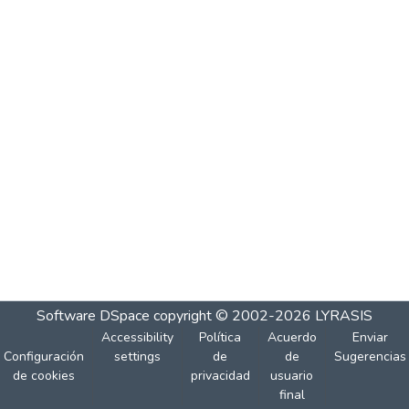
Software DSpace
copyright © 2002-2026
LYRASIS
Accessibility
Política
Acuerdo
Enviar
Configuración
settings
de
de
Sugerencias
de cookies
privacidad
usuario
final