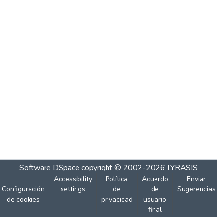
Software DSpace
copyright © 2002-2026
LYRASIS
Accessibility
Política
Acuerdo
Enviar
Configuración
settings
de
de
Sugerencias
de cookies
privacidad
usuario
final