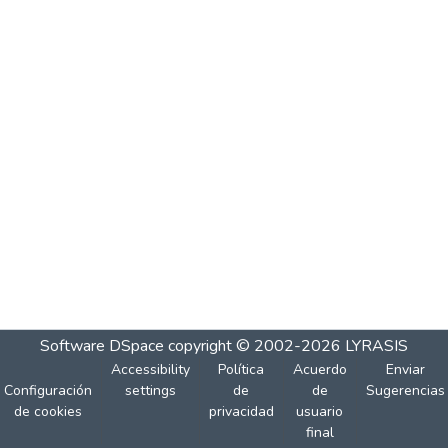
Software DSpace
copyright © 2002-2026
LYRASIS
Accessibility
Política
Acuerdo
Enviar
Configuración
settings
de
de
Sugerencias
de cookies
privacidad
usuario
final