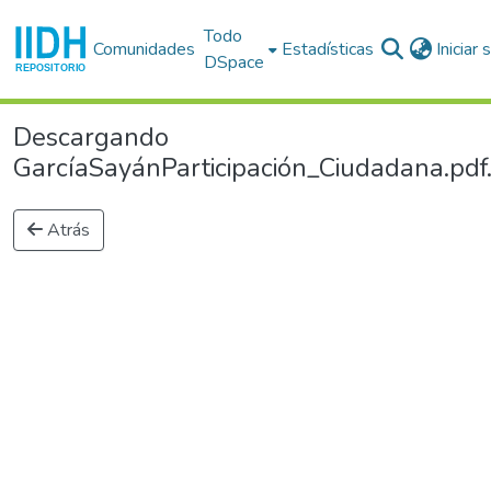
Todo
Comunidades
Estadísticas
Iniciar
DSpace
Descargando
GarcíaSayánParticipación_Ciudadana.pdf.
Atrás