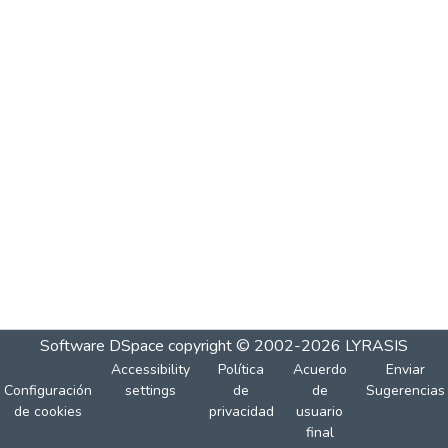
Software DSpace
copyright © 2002-2026
LYRASIS
Accessibility
Política
Acuerdo
Enviar
Configuración
settings
de
de
Sugerencias
de cookies
privacidad
usuario
final