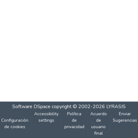
Software DSpace
copyright © 2002-2026
LYRASIS
Accessibility
Política
Acuerdo
Enviar
Configuración
settings
de
de
Sugerencias
de cookies
privacidad
usuario
final