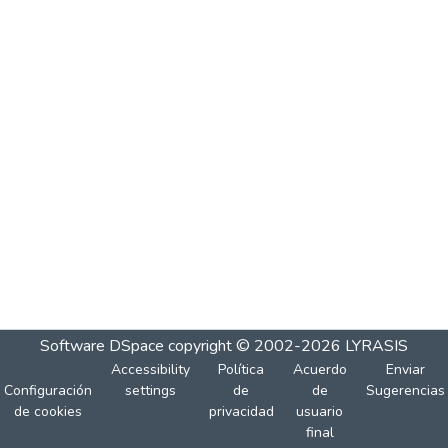
Software DSpace
copyright © 2002-2026
LYRASIS
Accessibility
Política
Acuerdo
Enviar
Configuración
settings
de
de
Sugerencias
de cookies
privacidad
usuario
final