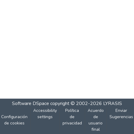
Software DSpace
copyright © 2002-2026
LYRASIS
Accessibility
Política
Acuerdo
Enviar
Configuración
settings
de
de
Sugerencias
de cookies
privacidad
usuario
final