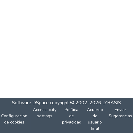
Software DSpace
copyright © 2002-2026
LYRASIS
Accessibility
Política
Acuerdo
Enviar
Configuración
settings
de
de
Sugerencias
de cookies
privacidad
usuario
final