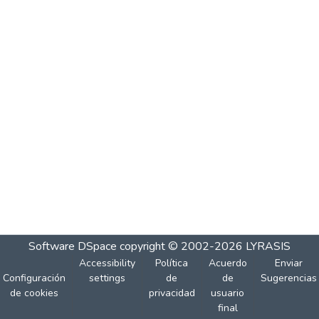
Software DSpace
copyright © 2002-2026
LYRASIS
Accessibility
Política
Acuerdo
Enviar
Configuración
settings
de
de
Sugerencias
de cookies
privacidad
usuario
final