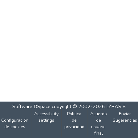
Software DSpace
copyright © 2002-2026
LYRASIS
Accessibility
Política
Acuerdo
Enviar
Configuración
settings
de
de
Sugerencias
de cookies
privacidad
usuario
final