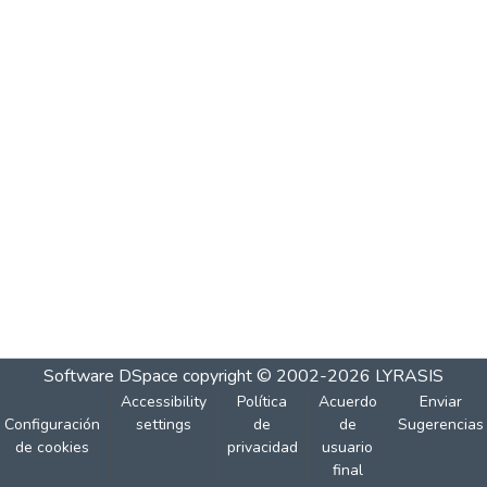
Software DSpace
copyright © 2002-2026
LYRASIS
Accessibility
Política
Acuerdo
Enviar
Configuración
settings
de
de
Sugerencias
de cookies
privacidad
usuario
final