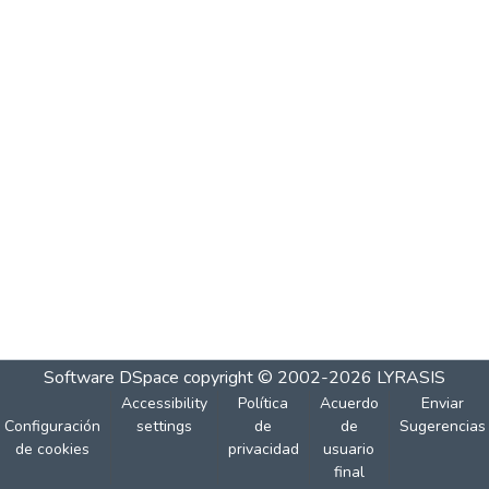
Software DSpace
copyright © 2002-2026
LYRASIS
Accessibility
Política
Acuerdo
Enviar
Configuración
settings
de
de
Sugerencias
de cookies
privacidad
usuario
final