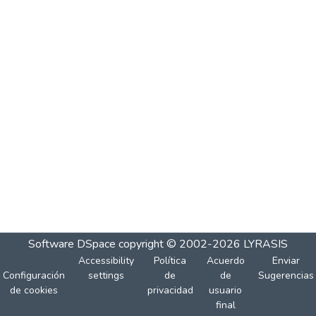
Software DSpace
copyright © 2002-2026
LYRASIS
Accessibility
Política
Acuerdo
Enviar
Configuración
settings
de
de
Sugerencias
de cookies
privacidad
usuario
final