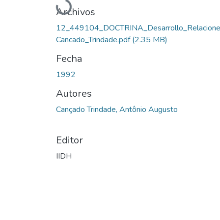
Cargando...
Archivos
12_449104_DOCTRINA_Desarrollo_Relacione
Cancado_Trindade.pdf
(2.35 MB)
Fecha
1992
Autores
Cançado Trindade, Antônio Augusto
Editor
IIDH