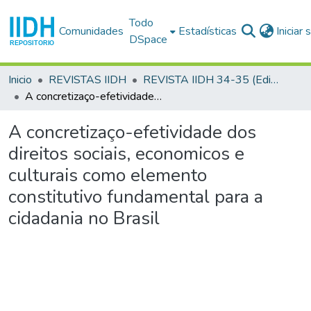
Todo
Comunidades
Estadísticas
Iniciar
DSpace
Inicio
REVISTAS IIDH
REVISTA IIDH 34-35 (Edición especial sobre participación política - 2001-2002)
A concretizaço-efetividade dos direitos sociais, economicos e culturais como elemento constitutivo fundamental para a cidadania no Brasil
A concretizaço-efetividade dos
direitos sociais, economicos e
culturais como elemento
constitutivo fundamental para a
cidadania no Brasil