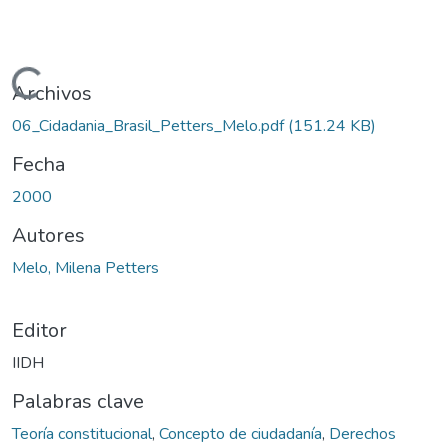
Cargando...
Archivos
06_Cidadania_Brasil_Petters_Melo.pdf
(151.24 KB)
Fecha
2000
Autores
Melo, Milena Petters
Editor
IIDH
Palabras clave
Teoría constitucional
,
Concepto de ciudadanía
,
Derechos