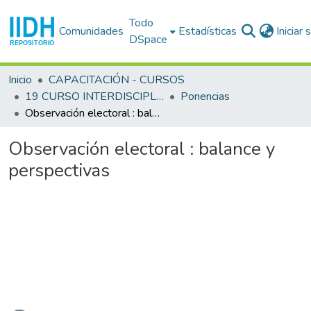
Todo
Comunidades
Estadísticas
Iniciar
DSpace
Inicio
CAPACITACIÓN - CURSOS
19 CURSO INTERDISCIPLINARIO EN DERECHOS HUMANOS (19o. : 2001 jun. 18-29 : San José)
Ponencias
Observación electoral : balance y perspectivas
Observación electoral : balance y
perspectivas