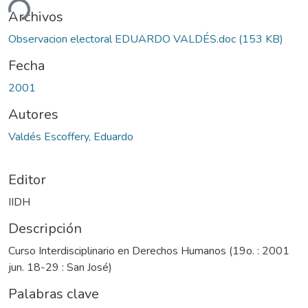
ando...
Archivos
Observacion electoral EDUARDO VALDÉS.doc
(153 KB)
Fecha
2001
Autores
Valdés Escoffery, Eduardo
Editor
IIDH
Descripción
Curso Interdisciplinario en Derechos Humanos (19o. : 2001
jun. 18-29 : San José)
Palabras clave