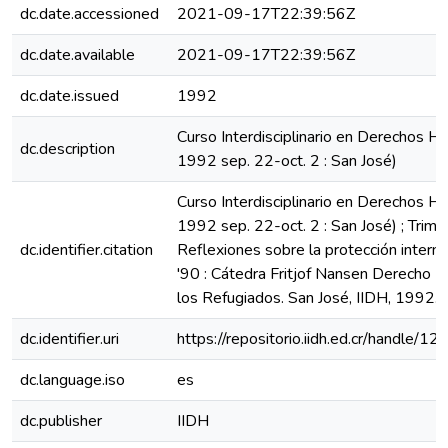
dc.date.accessioned
2021-09-17T22:39:56Z
dc.date.available
2021-09-17T22:39:56Z
dc.date.issued
1992
Curso Interdisciplinario en Derechos H
dc.description
1992 sep. 22-oct. 2 : San José)
Curso Interdisciplinario en Derechos H
1992 sep. 22-oct. 2 : San José) ; Trimarc
dc.identifier.citation
Reflexiones sobre la protección interna
'90 : Cátedra Fritjof Nansen Derecho In
los Refugiados. San José, IIDH, 1992. [
dc.identifier.uri
https://repositorio.iidh.ed.cr/handle
dc.language.iso
es
dc.publisher
IIDH