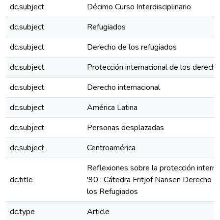
dc.subject
Décimo Curso Interdisciplinario
dc.subject
Refugiados
dc.subject
Derecho de los refugiados
dc.subject
Protección internacional de los derec
dc.subject
Derecho internacional
dc.subject
América Latina
dc.subject
Personas desplazadas
dc.subject
Centroamérica
Reflexiones sobre la protección interna
dc.title
'90 : Cátedra Fritjof Nansen Derecho In
los Refugiados
dc.type
Article