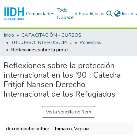
Todo
Comunidades
Estadísticas
Iniciar
DSpace
Inicio
CAPACITACIÓN - CURSOS
10 CURSO INTERDISCIPLINARIO EN DERECHOS HUMANOS (10o. : 1992 set. 22 - oct. 2 : San José)
Ponencias
Reflexiones sobre la protección internacional en los '90 : Cátedra Fritjof Nansen Derecho Internacional de los Refugiados
Reflexiones sobre la protección
internacional en los '90 : Cátedra
Fritjof Nansen Derecho
Internacional de los Refugiados
Vista sencilla de ítem
dc.contributor.author
Trimarco, Virginia