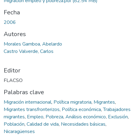
Migracion empleo y pobreza.pdf
(82.54 MB)
Fecha
2006
Autores
Morales Gamboa, Abelardo
Castro Valverde, Carlos
Editor
FLACSO
Palabras clave
Migración internacional
,
Política migratoria
,
Migrantes
,
Migrantes transfronterizos
,
Política económica
,
Trabajadores
migrantes
,
Empleo
,
Pobreza
,
Análisis económico
,
Exclusión
,
Población
,
Calidad de vida
,
Necesidades básicas
,
Nicaragüenses