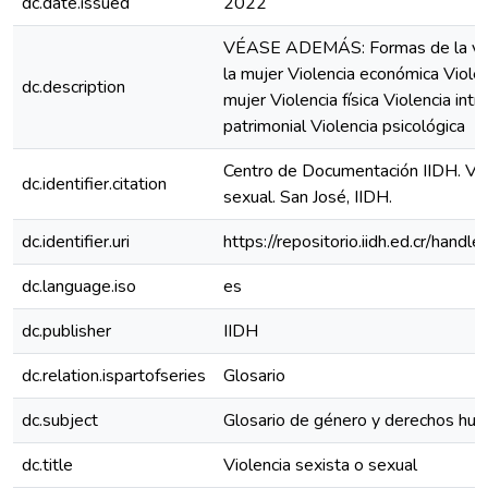
dc.date.issued
2022
VÉASE ADEMÁS: Formas de la viol
la mujer Violencia económica Violen
dc.description
mujer Violencia física Violencia intra
patrimonial Violencia psicológica
Centro de Documentación IIDH. Vio
dc.identifier.citation
sexual. San José, IIDH.
dc.identifier.uri
https://repositorio.iidh.ed.cr/ha
dc.language.iso
es
dc.publisher
IIDH
dc.relation.ispartofseries
Glosario
dc.subject
Glosario de género y derechos hu
dc.title
Violencia sexista o sexual