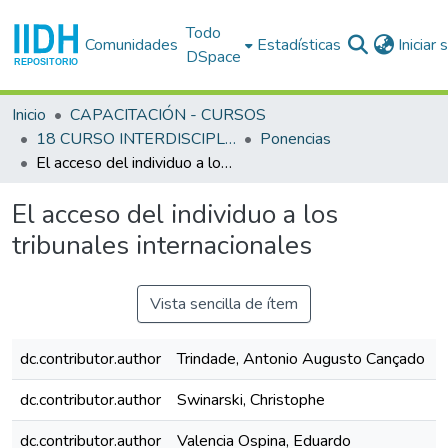
Todo
Comunidades
Estadísticas
Iniciar
DSpace
Inicio
CAPACITACIÓN - CURSOS
18 CURSO INTERDISCIPLINARIO EN DERECHOS HUMANOS (18o. : 2000 jul. 31-ago. 11 : San José)
Ponencias
El acceso del individuo a los tribunales internacionales
El acceso del individuo a los
tribunales internacionales
Vista sencilla de ítem
dc.contributor.author
Trindade, Antonio Augusto Cançado
dc.contributor.author
Swinarski, Christophe
dc.contributor.author
Valencia Ospina, Eduardo