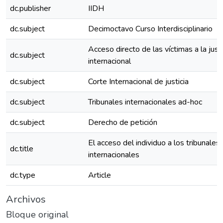
dc.publisher
IIDH
dc.subject
Decimoctavo Curso Interdisciplinario
Acceso directo de las víctimas a la justi
dc.subject
internacional
dc.subject
Corte Internacional de justicia
dc.subject
Tribunales internacionales ad-hoc
dc.subject
Derecho de petición
El acceso del individuo a los tribunales
dc.title
internacionales
dc.type
Article
Archivos
Bloque original