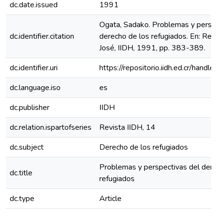
dc.date.issued
1991
Ogata, Sadako. Problemas y perspe
dc.identifier.citation
derecho de los refugiados. En: Revi
José, IIDH, 1991, pp. 383-389.
dc.identifier.uri
https://repositorio.iidh.ed.cr/ha
dc.language.iso
es
dc.publisher
IIDH
dc.relation.ispartofseries
Revista IIDH, 14
dc.subject
Derecho de los refugiados
Problemas y perspectivas del dere
dc.title
refugiados
dc.type
Article