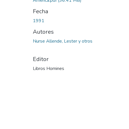
América.pdf
(96.41 MB)
Fecha
1991
Autores
Nurse Allende, Lester y otros
Editor
Libros Homines