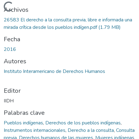
Cargando...
Archivos
26583 El derecho a la consulta previa, libre e informada una
mirada crítica desde los pueblos indígen.pdf
(1.79 MB)
Fecha
2016
Autores
Instituto Interamericano de Derechos Humanos
Editor
IIDH
Palabras clave
Pueblos indígenas
,
Derechos de los pueblos indígenas
,
Instrumentos internacionales
,
Derecho a la consulta
,
Consulta
previa
,
Derechos humanos de las mujeres
,
Mujeres indígenas