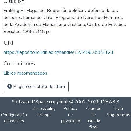
Citación
Frühling E., Hugo, ed. Represión política y defensa de los
derechos humanos. Chile, Programa de Derechos Humanos
de la Academia de Humanismo Cristiano; Centro de Estudios
Sociales, 1986. 348 p,
URI
https://repositorio.iidh.ed.cr/handle/123456789/2121
Colecciones
Libros recomendados
Página completa del ítem
Software DSpace
copyright © 2002-2026
LYRASIS
Accessibility
Política
Acuerdo
Enviar
Configuración
settings
de
de
Sugerencias
de cookies
privacidad
usuario
final