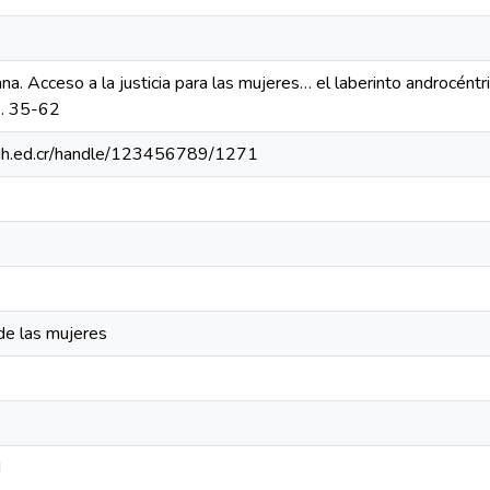
a. Acceso a la justicia para las mujeres… el laberinto androcéntr
p. 35-62
.iidh.ed.cr/handle/123456789/1271
e las mujeres
d