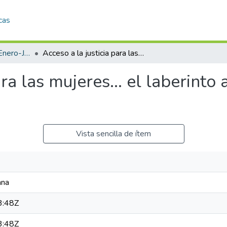
cas
REVISTA IIDH 53 (Enero-Junio 2010 - XX aniversario del Programa Derechos Humanos de las Mujeres)
Acceso a la justicia para las mujeres… el laberinto androcéntrico del derecho
ara las mujeres… el laberinto 
Vista sencilla de ítem
ana
3:48Z
3:48Z