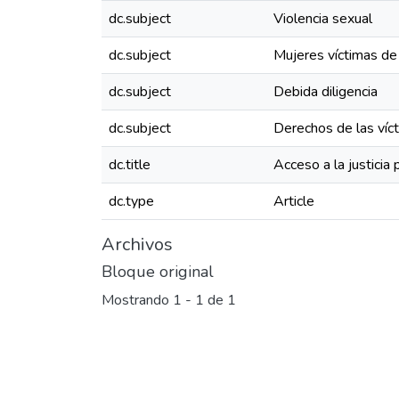
dc.subject
Violencia sexual
dc.subject
Mujeres víctimas de 
dc.subject
Debida diligencia
dc.subject
Derechos de las víc
dc.title
Acceso a la justicia
dc.type
Article
Archivos
Bloque original
Mostrando
1 - 1 de 1