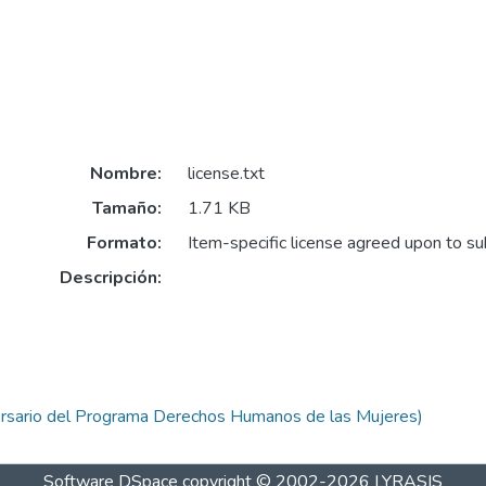
Nombre:
license.txt
Tamaño:
1.71 KB
Formato:
Item-specific license agreed upon to s
Descripción:
rsario del Programa Derechos Humanos de las Mujeres)
Software DSpace
copyright © 2002-2026
LYRASIS