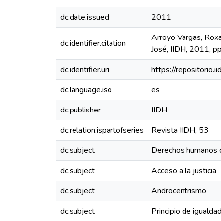
dc.date.issued
2011
Arroyo Vargas, Roxan
dc.identifier.citation
José, IIDH, 2011, p
dc.identifier.uri
https://repositorio
dc.language.iso
es
dc.publisher
IIDH
dc.relation.ispartofseries
Revista IIDH, 53
dc.subject
Derechos humanos d
dc.subject
Acceso a la justicia
dc.subject
Androcentrismo
dc.subject
Principio de igualda