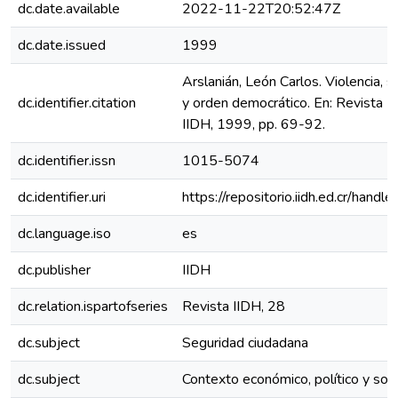
dc.date.available
2022-11-22T20:52:47Z
dc.date.issued
1999
Arslanián, León Carlos. Violencia, 
dc.identifier.citation
y orden democrático. En: Revista II
IIDH, 1999, pp. 69-92.
dc.identifier.issn
1015-5074
dc.identifier.uri
https://repositorio.iidh.ed.cr/ha
dc.language.iso
es
dc.publisher
IIDH
dc.relation.ispartofseries
Revista IIDH, 28
dc.subject
Seguridad ciudadana
dc.subject
Contexto económico, político y soci