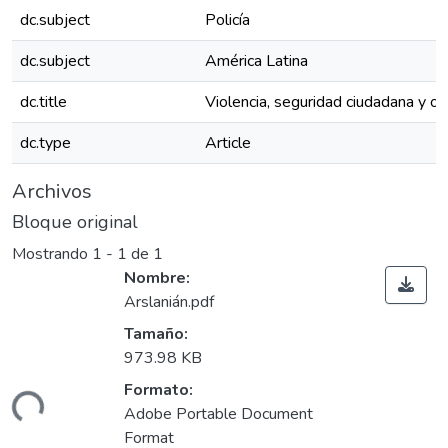
dc.subject
Policía
dc.subject
América Latina
dc.title
Violencia, seguridad ciudadana y o
dc.type
Article
Archivos
Bloque original
Mostrando
1 - 1 de 1
Nombre:
Arslanián.pdf
Tamaño:
973.98 KB
Formato:
rgando...
Adobe Portable Document
Format